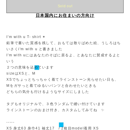
日本国内にお住まいの方向け
I'm with u T- shirt ✴︎
鉛筆で書いた質感を残して、おもては散りばめた絵、うしろはち
いさくi'm with u と書きました
I'm with uにはあなたのそばに居るよ、とあなたに賛成するよと
いう
２つの意味を込めています
sizeはXSと、M
XSでちょっとちっちゃく着てラインストーン光らせたい日も、
Mをガサっと着てゆるいパンツと合わせたいときも
どちらの気分も行けるようなサイズにしました
タグもオリジナルで、３色ランダムで縫い付けています
ラインストーンのおまけ付き、カスタムしてみてね ✨
-----
XS 身丈63 身巾41 袖丈17 / 2枚目model着用 XS
M 身丈68 身巾50 袖丈19.5 / 1枚目model着用 M