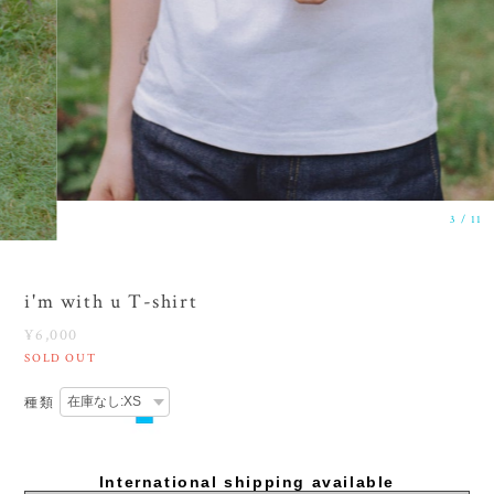
3
/
11
i'm with u T-shirt
¥6,000
SOLD OUT
種類
International shipping available
Sold out